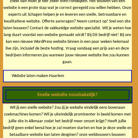
zoekt dan moet je hier zeker even rondkijken. Het bouwen van een
website is een grote stap wat je correct geregeld zou willen hebben. Onze
experts uit Schagen helpen je en leveren een snelle, betrouwbare en
kwalitatieve website. Offerte aanvragen? Neem contact op! Snel een site
laten bouwen? Contact de vakkunidge website specialist. Wil je weten hoe
lang duurt voordat een website gemaakt wirdt? Bij Dit bedrijf niet! Bij ons
kan een nieuwe WordPress website binnen in een paar weken helemaal
live zijn, inclusief de beste hosting. Vraag vandaag een prijs aan en deze
bedrijven informeren jou wanneer jouw nieuwe website live zou kunnen
gaan.
Website laten maken Haarlem
Snelle website noodzakelijk?
Wil jij een snelle website? Zou jij je website eindelijk eens bovenaan
zoekmachines komen? Wil je uiteindelijk prominenter in beeld komen met
jullie site in Alkmaar zodat het bedrijf meer omzet krijgt? Heeft jullie
bedrijf geen enkel benul hoe je zal moeten starten en hoe je deze snelle en
betaalbare website kan laten desginen? onze webbouwers bouwen